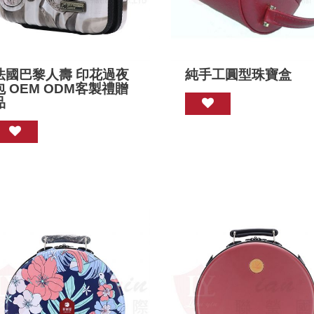
法國巴黎人壽 印花過夜
純手工圓型珠寶盒
包 OEM ODM客製禮贈
品