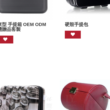
東型 手提箱 OEM ODM
硬殼手提包
禮贈品客製