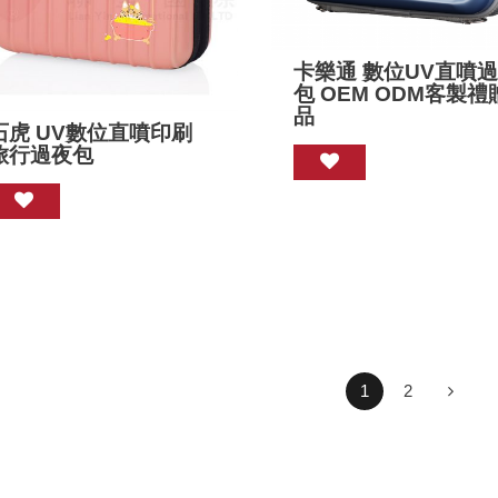
卡樂通 數位UV直噴
包 OEM ODM客製禮
品
石虎 UV數位直噴印刷
旅行過夜包
1
2