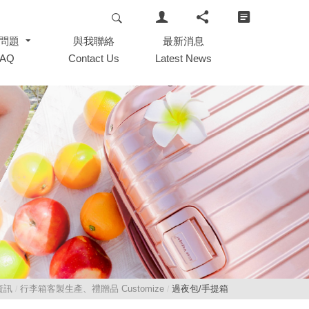
問題
問題
與我聯絡
與我聯絡
最新消息
最新消息
FAQ
FAQ
Contact Us
Contact Us
Latest News
Latest News
資訊
行李箱客製生產、禮贈品 Customize
過夜包/手提箱
/
/