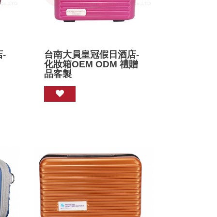
-
台南大員皇冠假日酒店-
化妝箱OEM ODM 禮贈
品客製