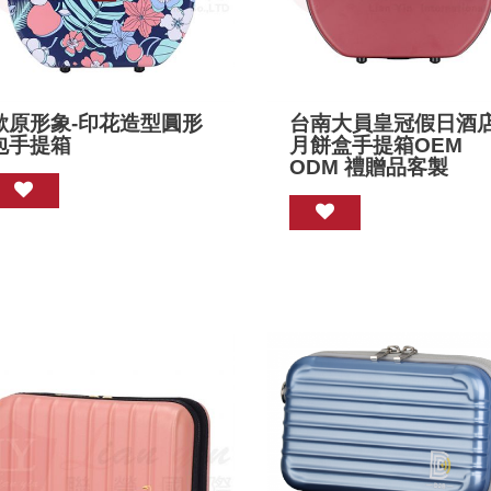
歐原形象-印花造型圓形
台南大員皇冠假日酒店
包手提箱
月餅盒手提箱OEM
ODM 禮贈品客製