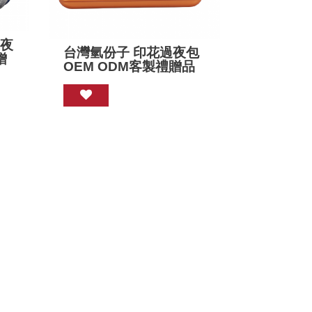
過夜
台灣氫份子 印花過夜包
贈
OEM ODM客製禮贈品