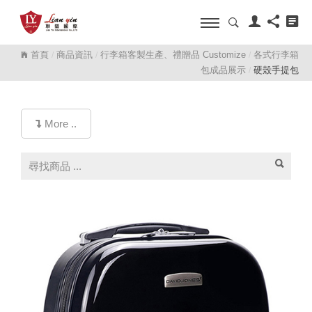
首頁
商品資訊
行李箱客製生產、禮贈品 Customize
各式行李箱
/
/
/
包成品展示
硬殼手提包
/
More ..