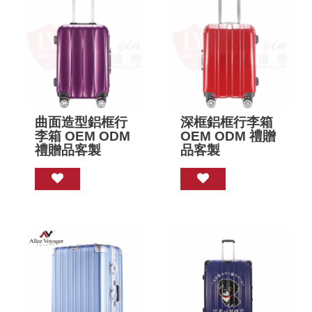
曲面造型鋁框行
深框鋁框行李箱
李箱 OEM ODM
OEM ODM 禮贈
禮贈品客製
品客製