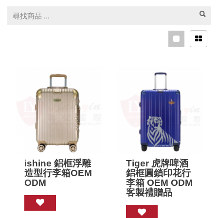
ishine 鋁框浮雕
Tiger 虎牌啤酒
造型行李箱OEM
鋁框圓鎖印花行
ODM
李箱 OEM ODM
客製禮贈品