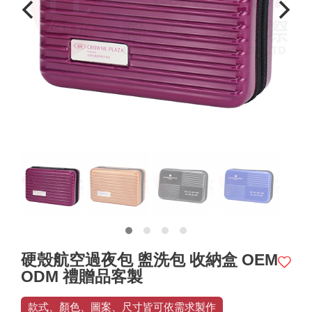
硬殼航空過夜包 盥洗包 收納盒 OEM
ODM 禮贈品客製
款式、顏色、圖案、尺寸皆可依需求製作