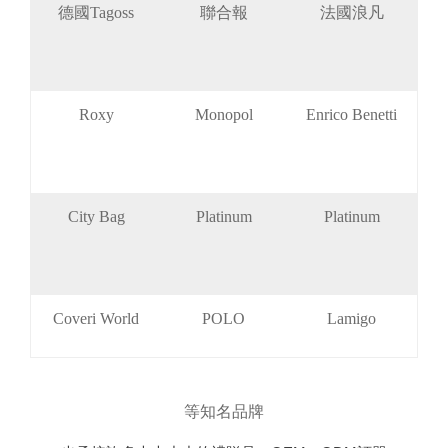
德國Tagoss
聯合報
法國浪凡
Roxy
Monopol
Enrico Benetti
City Bag
Platinum
Platinum
Coveri World
POLO
Lamigo
等知名品牌