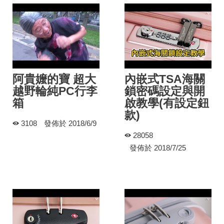
阿貴嬤的寶 超大
內嵌式TSA海關
越野輪純PC行李
鎖密碼設定與開
箱
啟教學(有設定鈕
款)
3108
發佈於 2018/6/9
28058
發佈於 2018/7/25