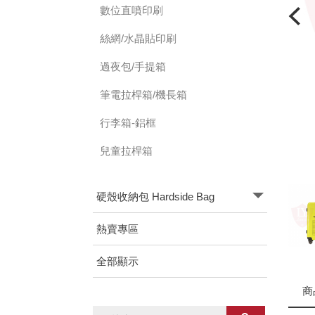
數位直噴印刷
絲網/水晶貼印刷
過夜包/手提箱
筆電拉桿箱/機長箱
行李箱-鋁框
兒童拉桿箱
硬殼收納包 Hardside Bag
熱賣專區
全部顯示
商