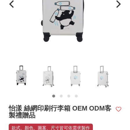
怡漾 絲網印刷行李箱 OEM ODM客
製禮贈品
款式、顏色、圖案、尺寸皆可依需求製作