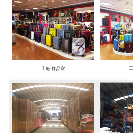
工
工廠-樣品室