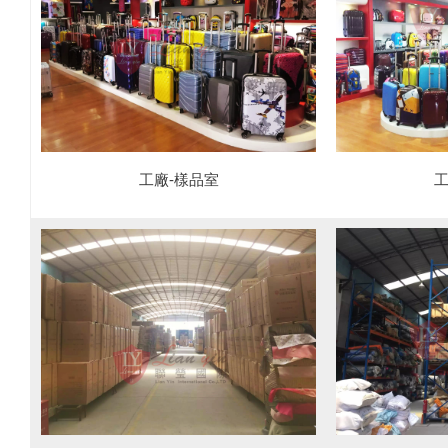
工
工廠-樣品室