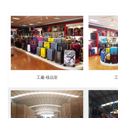
工
工廠-樣品室