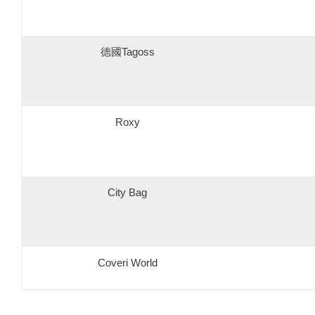
德國Tagoss
Roxy
City Bag
Coveri World