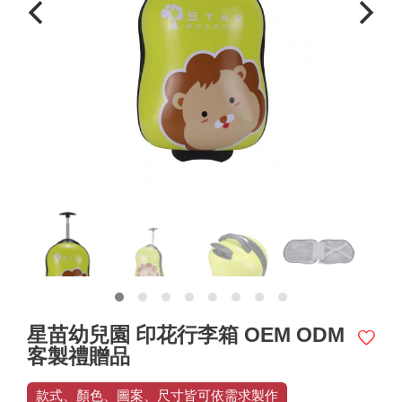
星苗幼兒園 印花行李箱 OEM ODM
客製禮贈品
款式、顏色、圖案、尺寸皆可依需求製作