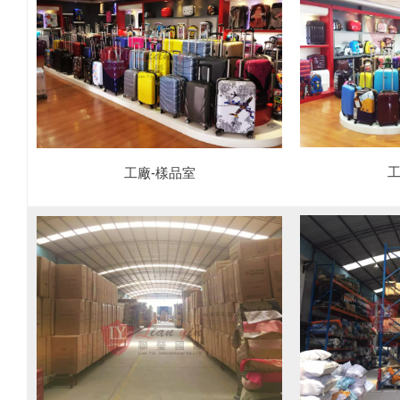
工
工廠-樣品室