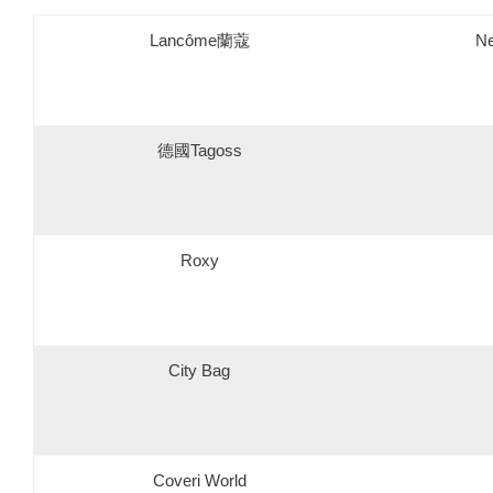
Lancôme蘭蔻
Ne
德國Tagoss
Roxy
City Bag
Coveri World