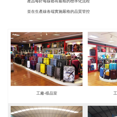
產品每針每線都有嚴格的標準化流程
並在生產線各端實施嚴格的品質管控
工
工廠-樣品室